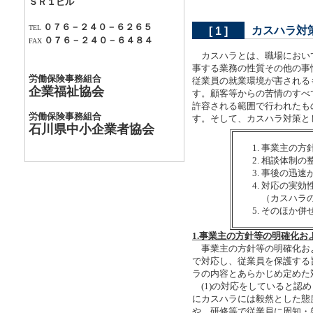
ＳＲ１ビル
０７６－２４０－６２６５
TEL
カスハラ対
[ 1 ]
０７６－２４０－６４８４
FAX
カスハラとは、職場において行
事する業務の性質その他の事
労働保険事務組合
従業員の就業環境が害されるも
企業福祉協会
す。顧客等からの苦情のすべ
許容される範囲で行われたも
労働保険事務組合
す。そして、カスハラ対策と
石川県中小企業者協会
事業主の方
相談体制の
事後の迅速
対応の実効
（カスハラ
そのほか併
1.事業主の方針等の明確化お
事業主の方針等の明確化およ
で対応し、従業員を保護する
ラの内容とあらかじめ定めた
(1)の対応をしていると認
にカスハラには毅然とした態
や、研修等で従業員に周知・