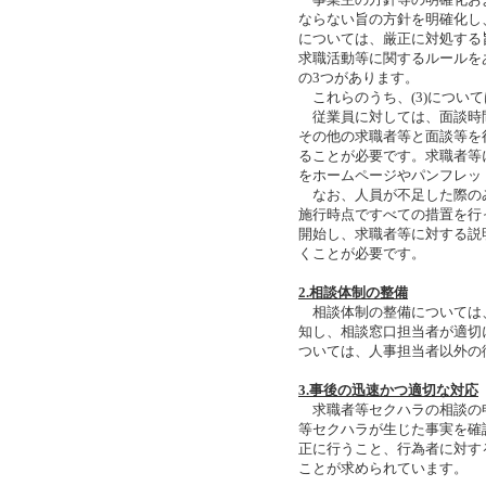
ならない旨の方針を明確化し、
については、厳正に対処する
求職活動等に関するルールを
の3つがあります。
これらのうち、(3)につい
従業員に対しては、面談時
その他の求職者等と面談等を
ることが必要です。求職者等
をホームページやパンフレッ
なお、人員が不足した際の
施行時点ですべての措置を行
開始し、求職者等に対する説
くことが必要です。
2.相談体制の整備
相談体制の整備については
知し、相談窓口担当者が適切
ついては、人事担当者以外の
3.事後の迅速かつ適切な対応
求職者等セクハラの相談の
等セクハラが生じた事実を確
正に行うこと、行為者に対す
ことが求められています。