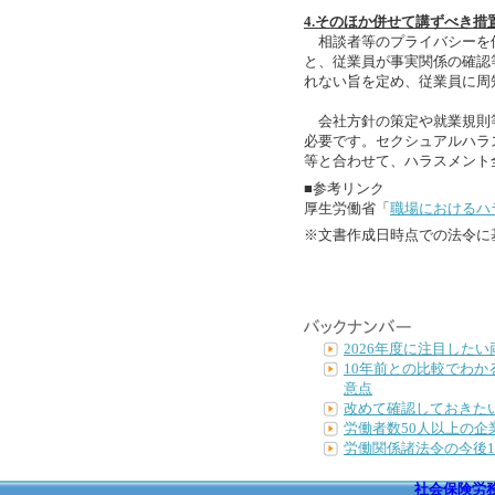
4.そのほか併せて講ずべき措
相談者等のプライバシーを
と、従業員が事実関係の確認
れない旨を定め、従業員に周
会社方針の策定や就業規則等の
必要です。セクシュアルハラ
等と合わせて、ハラスメント
■参考リンク
厚生労働省「
職場におけるハ
※文書作成日時点での法令に
2026年度に注目した
10年前との比較でわ
意点
改めて確認しておきた
労働者数50人以上の
労働関係諸法令の今後
社会保険労務