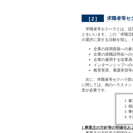
求職者等セ
[ 2 ]
求職者等セクハラとは、従
とをいいます。この「求職活
の選択に資する活動を指し、
企業の採用面接への参
企業の就職説明会への
企業の雇用する従業員
インターンシップへの
教育実習、看護実習等
次に、求職者等セクハラ防止
に関しては、他のハラスメン
意が必要です。
事
相
事
そ
1.事業主の方針等の明確化お
事業主の方針等の明確化およ