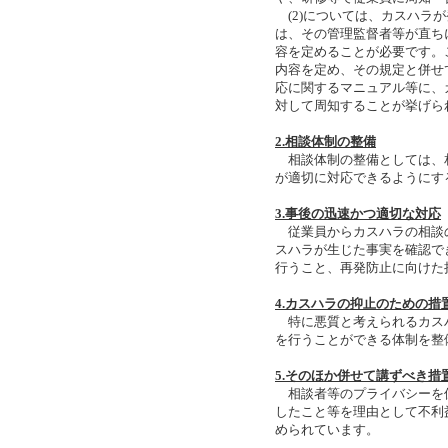
(2)については、カスハラ
は、その管理監督者等が直ち
容を定めることが必要です。
内容を定め、その規定と併せ
応に関するマニュアル等に、
対して周知することが挙げら
2.相談体制の整備
相談体制の整備としては、
が適切に対応できるようにす
3.事後の迅速かつ適切な対応
従業員からカスハラの相談
スハラが生じた事実を確認で
行うこと、再発防止に向けた
4.カスハラの抑止のための措
特に悪質と考えられるカス
を行うことができる体制を整
5.そのほか併せて講ずべき措
相談者等のプライバシーを
したこと等を理由として不利
められています。