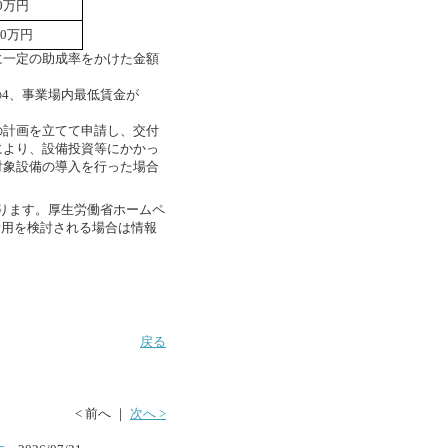
00万円
00万円
一定の助成率をかけた金額
の4、事業場内最低賃金が
計画を立てて申請し、交付
により、設備投資等にかかっ
対象設備の導入を行った場合
ります。厚生労働省ホームペ
活用を検討される場合は情報
戻る
< 前へ ｜
次へ >