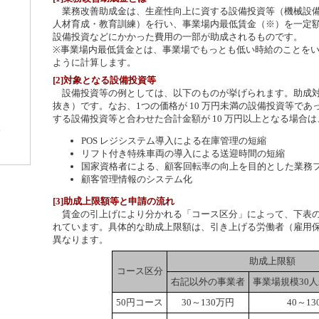
業務改善助成金は、生産性向上に資する設備投資等（機械設備
人材育成・教育訓練）を行い、事業場内最低賃金（※）を一定
設備投資などにかかった費用の一部が助成されるものです。
※事業場内最低賃金とは、事業場でもっとも低い時給のことを
ように計算します。
[2]対象となる設備投資等
設備投資等の例としては、以下のものが挙げられます。助成対象
抜き）です。なお、1つの価格が 10 万円未満の設備投資等で
する設備投資等と合わせた合計金額が 10 万円以上となる場合
POS レジシステム導入による在庫管理の短縮
リフト付き特殊車両の導入による送迎時間の短縮
国家資格者による、顧客回転率の向上を目的とした業務
顧客管理情報のシステム化
[3]助成上限額等と申請の流れ
賃金の引上げにより分かれる「コース区分」によって、下表の
れています。具体的な助成上限額は、引き上げる労働者（雇用
異なります。
助成上限額
コース区分
右記以外の事業者
事業場規模30
50円コース
30～130万円
40～1