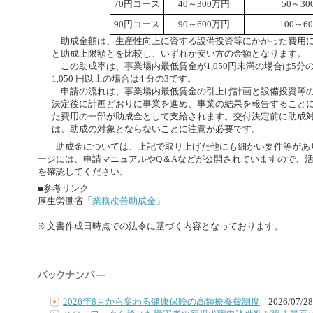
70円コース
40～300万円
50～3
90円コース
90～600万円
100～6
助成金額は、生産性向上に資する設備投資等にかかった費用に
と助成上限額とを比較し、いずれか安い方の金額となります。
この助成率は、事業場内最低賃金が1,050円未満の場合は5分
1,050 円以上の場合は4 分の3です。
申請の流れは、事業場内最低賃金の引上げ計画と設備投資等の
決定後に計画どおりに事業を進め、事業の結果を報告すること
た費用の一部が助成金として支給されます。交付決定前に助成
は、助成の対象とならないことに注意が必要です。
助成金については、上記で取り上げた他にも細かい要件等があ
ージには、申請マニュアルやQ＆Aなどが公開されていますので、
を確認してください。
■参考リンク
厚生労働省「
業務改善助成金
」
※文書作成日時点での法令に基づく内容となっております。
2026年8月から変わる健康保険の高額療養費制度
2026/07/28