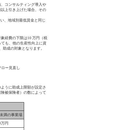
、コンサルティング導入や
額以上引き上げた場合、その
いい、地域別最低賃金と同じ
経費の下限は10 万円（税
あっても、他の生産性向上に資
は、助成の対象となります。
フロー見直し
ように助成上限額が設定さ
保険被保険者）の数によって
人未満の事業場
30万円