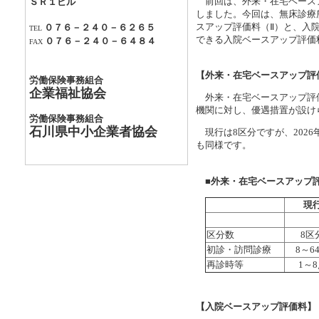
前回は、外来・在宅ベースア
ＳＲ１ビル
しました。今回は、無床診療
スアップ評価料（Ⅱ）と、入
０７６－２４０－６２６５
TEL
できる入院ベースアップ評価
０７６－２４０－６４８４
FAX
【外来・在宅ベースアップ評
労働保険事務組合
企業福祉協会
外来・在宅ベースアップ評価
機関に対し、優遇措置が設け
労働保険事務組合
石川県中小企業者協会
現行は8区分ですが、2026年
も同様です。
■外来・在宅ベースアップ
現
区分数
8区
初診・訪問診療
8～6
再診時等
1～
【入院ベースアップ評価料】