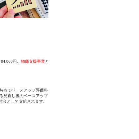
4,000円、
物価支援事業
と
日時点でベースアップ評価料
よる見直し後のベースアップ
付金として支給されます。