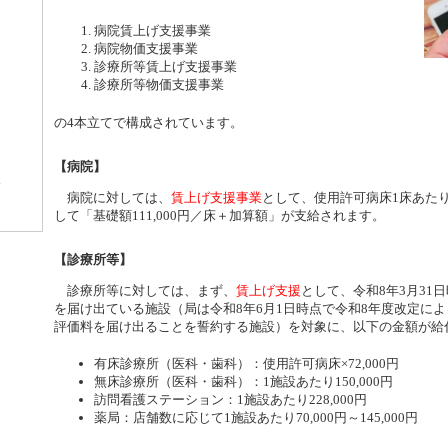
病院賃上げ支援事業
病院物価支援事業
診療所等賃上げ支援事業
診療所等物価支援事業
の4本立てで構成されています。
【病院】
病院に対しては、
賃上げ支援事業
として、使用許可病床1床あたり8
して「基礎額111,000円／床＋加算額」が支給されます。
【診療所等】
診療所等に対しては、まず、
賃上げ支援
として、令和8年3月31
を届け出ている施設（局は令和8年6月1日時点で令和8年度改定に
評価料を届け出ることを誓約する施設）を対象に、以下の金額が給
有床診療所（医科・歯科）：使用許可病床×72,000円
無床診療所（医科・歯科）：1施設あたり150,000円
訪問看護ステーション：1施設あたり228,000円
薬局：店舗数に応じて1施設あたり70,000円～145,000円